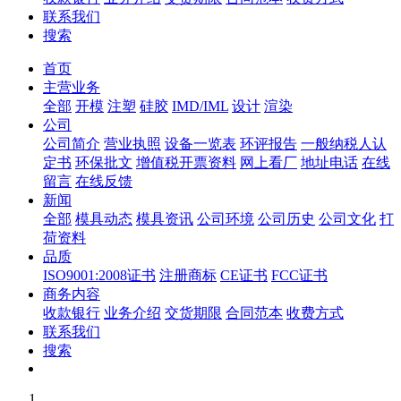
联系我们
搜索
首页
主营业务
全部
开模
注塑
硅胶
IMD/IML
设计
渲染
公司
公司简介
营业执照
设备一览表
环评报告
一般纳税人认
定书
环保批文
增值税开票资料
网上看厂
地址电话
在线
留言
在线反馈
新闻
全部
模具动态
模具资讯
公司环境
公司历史
公司文化
打
荷资料
品质
ISO9001:2008证书
注册商标
CE证书
FCC证书
商务内容
收款银行
业务介绍
交货期限
合同范本
收费方式
联系我们
搜索