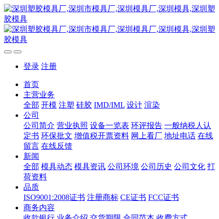
登录
注册
首页
主营业务
全部
开模
注塑
硅胶
IMD/IML
设计
渲染
公司
公司简介
营业执照
设备一览表
环评报告
一般纳税人认
定书
环保批文
增值税开票资料
网上看厂
地址电话
在线
留言
在线反馈
新闻
全部
模具动态
模具资讯
公司环境
公司历史
公司文化
打
荷资料
品质
ISO9001:2008证书
注册商标
CE证书
FCC证书
商务内容
收款银行
业务介绍
交货期限
合同范本
收费方式