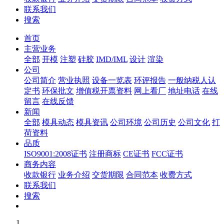
联系我们
搜索
首页
主营业务
全部
开模
注塑
硅胶
IMD/IML
设计
渲染
公司
公司简介
营业执照
设备一览表
环评报告
一般纳税人认
定书
环保批文
增值税开票资料
网上看厂
地址电话
在线
留言
在线反馈
新闻
全部
模具动态
模具资讯
公司环境
公司历史
公司文化
打
荷资料
品质
ISO9001:2008证书
注册商标
CE证书
FCC证书
商务内容
收款银行
业务介绍
交货期限
合同范本
收费方式
联系我们
搜索