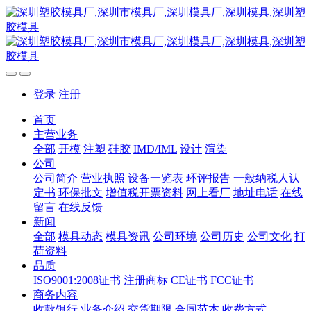
登录
注册
首页
主营业务
全部
开模
注塑
硅胶
IMD/IML
设计
渲染
公司
公司简介
营业执照
设备一览表
环评报告
一般纳税人认
定书
环保批文
增值税开票资料
网上看厂
地址电话
在线
留言
在线反馈
新闻
全部
模具动态
模具资讯
公司环境
公司历史
公司文化
打
荷资料
品质
ISO9001:2008证书
注册商标
CE证书
FCC证书
商务内容
收款银行
业务介绍
交货期限
合同范本
收费方式