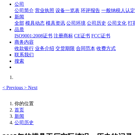
公司
公司简介
营业执照
设备一览表
环评报告
一般纳税人认定
新闻
全部
模具动态
模具资讯
公司环境
公司历史
公司文化
打
品质
ISO9001:2008证书
注册商标
CE证书
FCC证书
商务内容
收款银行
业务介绍
交货期限
合同范本
收费方式
联系我们
搜索
<
Previous
>
Next
你的位置
首页
新闻
公司历史