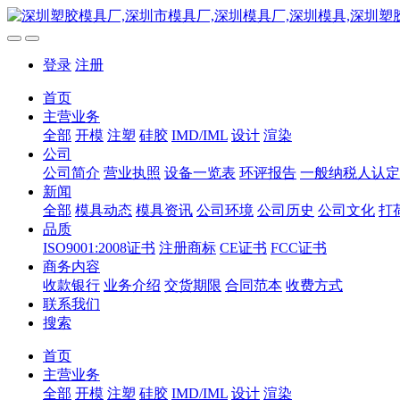
登录
注册
首页
主营业务
全部
开模
注塑
硅胶
IMD/IML
设计
渲染
公司
公司简介
营业执照
设备一览表
环评报告
一般纳税人认定
新闻
全部
模具动态
模具资讯
公司环境
公司历史
公司文化
打
品质
ISO9001:2008证书
注册商标
CE证书
FCC证书
商务内容
收款银行
业务介绍
交货期限
合同范本
收费方式
联系我们
搜索
首页
主营业务
全部
开模
注塑
硅胶
IMD/IML
设计
渲染