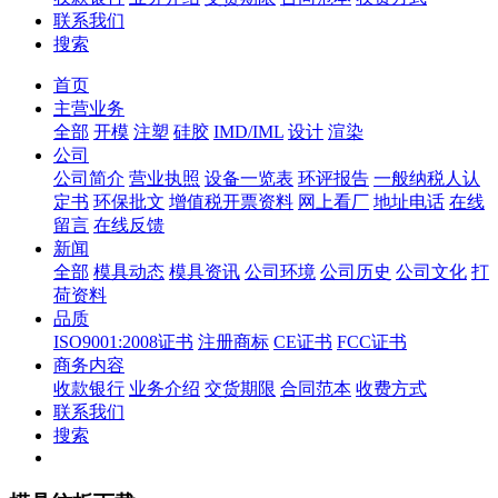
联系我们
搜索
首页
主营业务
全部
开模
注塑
硅胶
IMD/IML
设计
渲染
公司
公司简介
营业执照
设备一览表
环评报告
一般纳税人认
定书
环保批文
增值税开票资料
网上看厂
地址电话
在线
留言
在线反馈
新闻
全部
模具动态
模具资讯
公司环境
公司历史
公司文化
打
荷资料
品质
ISO9001:2008证书
注册商标
CE证书
FCC证书
商务内容
收款银行
业务介绍
交货期限
合同范本
收费方式
联系我们
搜索