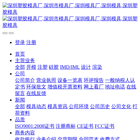
登录
注册
首页
主营业务
全部
开模
注塑
硅胶
IMD/IML
设计
渲染
公司
公司简介
营业执照
设备一览表
环评报告
一般纳税人认
定书
环保批文
增值税开票资料
网上看厂
地址电话
在线
留言
在线反馈
新闻
全部
模具动态
模具资讯
公司环境
公司历史
公司文化
打
荷资料
品质
ISO9001:2008证书
注册商标
CE证书
FCC证书
商务内容
收款银行
业务介绍
交货期限
合同范本
收费方式