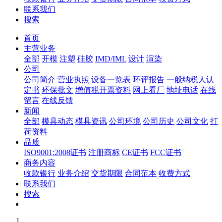
联系我们
搜索
首页
主营业务
全部
开模
注塑
硅胶
IMD/IML
设计
渲染
公司
公司简介
营业执照
设备一览表
环评报告
一般纳税人认
定书
环保批文
增值税开票资料
网上看厂
地址电话
在线
留言
在线反馈
新闻
全部
模具动态
模具资讯
公司环境
公司历史
公司文化
打
荷资料
品质
ISO9001:2008证书
注册商标
CE证书
FCC证书
商务内容
收款银行
业务介绍
交货期限
合同范本
收费方式
联系我们
搜索