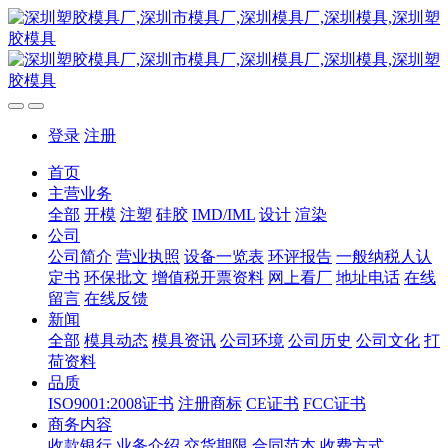
登录
注册
首页
主营业务
全部
开模
注塑
硅胶
IMD/IML
设计
渲染
公司
公司简介
营业执照
设备一览表
环评报告
一般纳税人认
定书
环保批文
增值税开票资料
网上看厂
地址电话
在线
留言
在线反馈
新闻
全部
模具动态
模具资讯
公司环境
公司历史
公司文化
打
荷资料
品质
ISO9001:2008证书
注册商标
CE证书
FCC证书
商务内容
收款银行
业务介绍
交货期限
合同范本
收费方式