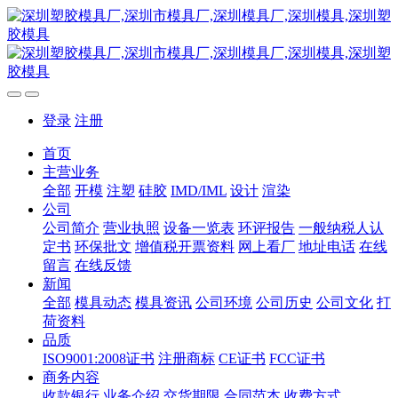
登录
注册
首页
主营业务
全部
开模
注塑
硅胶
IMD/IML
设计
渲染
公司
公司简介
营业执照
设备一览表
环评报告
一般纳税人认
定书
环保批文
增值税开票资料
网上看厂
地址电话
在线
留言
在线反馈
新闻
全部
模具动态
模具资讯
公司环境
公司历史
公司文化
打
荷资料
品质
ISO9001:2008证书
注册商标
CE证书
FCC证书
商务内容
收款银行
业务介绍
交货期限
合同范本
收费方式