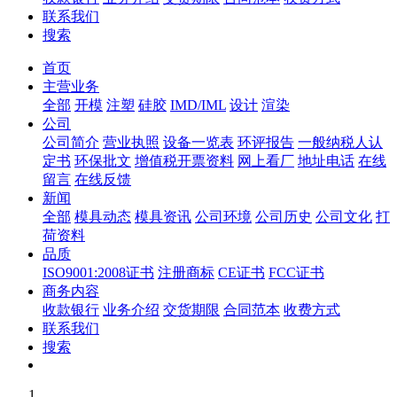
联系我们
搜索
首页
主营业务
全部
开模
注塑
硅胶
IMD/IML
设计
渲染
公司
公司简介
营业执照
设备一览表
环评报告
一般纳税人认
定书
环保批文
增值税开票资料
网上看厂
地址电话
在线
留言
在线反馈
新闻
全部
模具动态
模具资讯
公司环境
公司历史
公司文化
打
荷资料
品质
ISO9001:2008证书
注册商标
CE证书
FCC证书
商务内容
收款银行
业务介绍
交货期限
合同范本
收费方式
联系我们
搜索