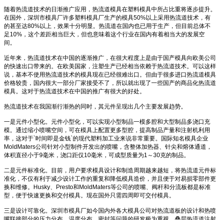
随着热流道技术的日渐推广应用，热流道模具在塑料模具中所占比重将逐步提升。
在国外，深圳市模具厂许多塑料模具厂生产的模具50%以上采用热流道技术，有
的甚至达80%以上，效果十分明显。热流道在国内也已用于生产，但目前总体不
足10%，这个差距相当巨大，但也意味着这个行业在国内有着相当大的发展空
间。
近年来，热流道技术在中国的逐渐推广，在很大程度上是由于国产模具向欧美公司
的快速出口带来的。在欧美国家，注塑生产已经相当依赖于热流道技术。可以这样
说，基本不使用热流道技术的模具现在已经很难出口。但由于很多进口热流道模具
价格较贵，国内很大一部分厂家接受不了，所以就出现了一些国产的商品化热流道
模具。这对于热流道技术在中国的推广有很大的好处。
热流道技术在我国渐行渐热的同时，其元件呈现出几个主要发展趋势。
一是元件小型化。元件小型化，可以实现小型制品一模多腔和大型制品多浇口充
模。通过缩小喷嘴空间，可在模具上配置更多型腔，提高制品产量和注射机利用
率，这对于`时间即是金钱`的现代塑料加工业来说非常重要。国际知名模具企业
MoldMaters公司针对小型制件开发出的喷嘴，含整体加热器、针尖和熔体通道，
体积直径小于9毫米，浇口距仅10毫米，可成型质量为1～30克的制品。
二是元件标准化。目前，用户要求模具设计和制造周期越来越短，将热流道元件标
准化，不仅有利于减少设计工作的重复和降低模具造价，并且便于对易损零部件更
换和维修。Husky、Presto和MoldMaters等公司的喷嘴、阀杆和分流板都是标准
型，便于快速更换和交付模具。现在国外只需四周即可交付模具。
三是设计可靠化。深圳市模具厂如今国内外各大模具公司对热流道板的设计和热喷
嘴联接部分的压力分布、温度分布、密封等问题的研发极为重视。叠层热流道注射