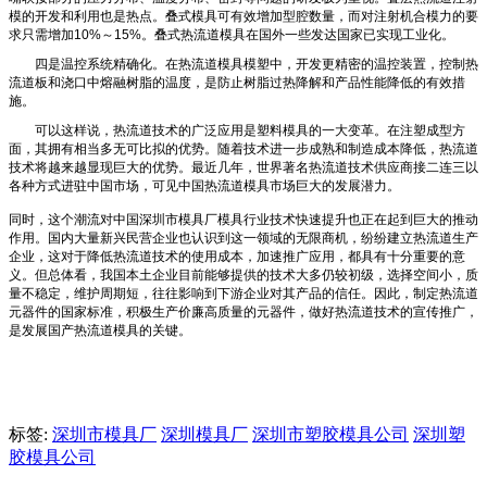
模的开发和利用也是热点。叠式模具可有效增加型腔数量，而对注射机合模力的要
求只需增加10%～15%。叠式热流道模具在国外一些发达国家已实现工业化。
四是温控系统精确化。在热流道模具模塑中，开发更精密的温控装置，控制热
流道板和浇口中熔融树脂的温度，是防止树脂过热降解和产品性能降低的有效措
施。
可以这样说，热流道技术的广泛应用是塑料模具的一大变革。在注塑成型方
面，其拥有相当多无可比拟的优势。随着技术进一步成熟和制造成本降低，热流道
技术将越来越显现巨大的优势。最近几年，世界著名热流道技术供应商接二连三以
各种方式进驻中国市场，可见中国热流道模具市场巨大的发展潜力。
同时，这个潮流对中国深圳市模具厂模具行业技术快速提升也正在起到巨大的推动
作用。国内大量新兴民营企业也认识到这一领域的无限商机，纷纷建立热流道生产
企业，这对于降低热流道技术的使用成本，加速推广应用，都具有十分重要的意
义。但总体看，我国本土企业目前能够提供的技术大多仍较初级，选择空间小，质
量不稳定，维护周期短，往往影响到下游企业对其产品的信任。因此，制定热流道
元器件的国家标准，积极生产价廉高质量的元器件，做好热流道技术的宣传推广，
是发展国产热流道模具的关键。
深圳市模具厂
标签:
深圳市模具厂
深圳模具厂
深圳市塑胶模具公司
深圳塑
胶模具公司