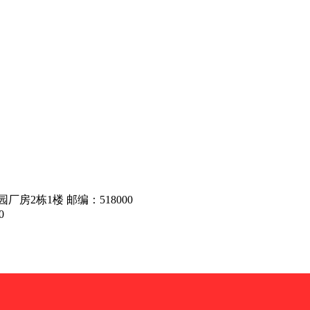
房2栋1楼 邮编：518000
0