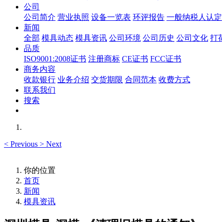
公司
公司简介
营业执照
设备一览表
环评报告
一般纳税人认定
新闻
全部
模具动态
模具资讯
公司环境
公司历史
公司文化
打
品质
ISO9001:2008证书
注册商标
CE证书
FCC证书
商务内容
收款银行
业务介绍
交货期限
合同范本
收费方式
联系我们
搜索
<
Previous
>
Next
你的位置
首页
新闻
模具资讯