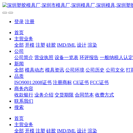
登录
注册
首页
主营业务
全部
开模
注塑
硅胶
IMD/IML
设计
渲染
公司
公司简介
营业执照
设备一览表
环评报告
一般纳税人认定
新闻
全部
模具动态
模具资讯
公司环境
公司历史
公司文化
打
品质
ISO9001:2008证书
注册商标
CE证书
FCC证书
商务内容
收款银行
业务介绍
交货期限
合同范本
收费方式
联系我们
搜索
首页
主营业务
全部
开模
注塑
硅胶
IMD/IML
设计
渲染