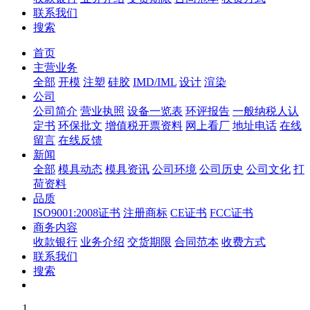
联系我们
搜索
首页
主营业务
全部
开模
注塑
硅胶
IMD/IML
设计
渲染
公司
公司简介
营业执照
设备一览表
环评报告
一般纳税人认
定书
环保批文
增值税开票资料
网上看厂
地址电话
在线
留言
在线反馈
新闻
全部
模具动态
模具资讯
公司环境
公司历史
公司文化
打
荷资料
品质
ISO9001:2008证书
注册商标
CE证书
FCC证书
商务内容
收款银行
业务介绍
交货期限
合同范本
收费方式
联系我们
搜索