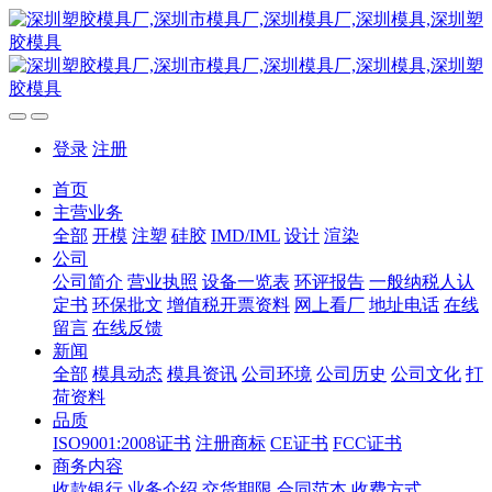
登录
注册
首页
主营业务
全部
开模
注塑
硅胶
IMD/IML
设计
渲染
公司
公司简介
营业执照
设备一览表
环评报告
一般纳税人认
定书
环保批文
增值税开票资料
网上看厂
地址电话
在线
留言
在线反馈
新闻
全部
模具动态
模具资讯
公司环境
公司历史
公司文化
打
荷资料
品质
ISO9001:2008证书
注册商标
CE证书
FCC证书
商务内容
收款银行
业务介绍
交货期限
合同范本
收费方式