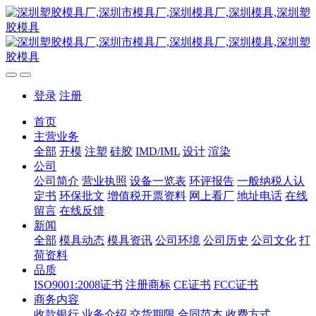
登录
注册
首页
主营业务
全部
开模
注塑
硅胶
IMD/IML
设计
渲染
公司
公司简介
营业执照
设备一览表
环评报告
一般纳税人认
定书
环保批文
增值税开票资料
网上看厂
地址电话
在线
留言
在线反馈
新闻
全部
模具动态
模具资讯
公司环境
公司历史
公司文化
打
荷资料
品质
ISO9001:2008证书
注册商标
CE证书
FCC证书
商务内容
收款银行
业务介绍
交货期限
合同范本
收费方式