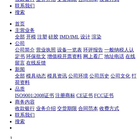
联系我们
搜索
首页
主营业务
全部
开模
注塑
硅胶
IMD/IML
设计
渲染
公司
公司简介
营业执照
设备一览表
环评报告
一般纳税人认
定书
环保批文
增值税开票资料
网上看厂
地址电话
在线
留言
在线反馈
新闻
全部
模具动态
模具资讯
公司环境
公司历史
公司文化
打
荷资料
品质
ISO9001:2008证书
注册商标
CE证书
FCC证书
商务内容
收款银行
业务介绍
交货期限
合同范本
收费方式
联系我们
搜索