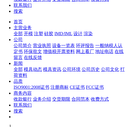
联系我们
搜索
首页
主营业务
全部
开模
注塑
硅胶
IMD/IML
设计
渲染
公司
公司简介
营业执照
设备一览表
环评报告
一般纳税人认
定书
环保批文
增值税开票资料
网上看厂
地址电话
在线
留言
在线反馈
新闻
全部
模具动态
模具资讯
公司环境
公司历史
公司文化
打
荷资料
品质
ISO9001:2008证书
注册商标
CE证书
FCC证书
商务内容
收款银行
业务介绍
交货期限
合同范本
收费方式
联系我们
搜索