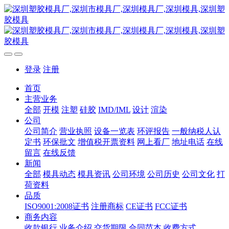
登录
注册
首页
主营业务
全部
开模
注塑
硅胶
IMD/IML
设计
渲染
公司
公司简介
营业执照
设备一览表
环评报告
一般纳税人认
定书
环保批文
增值税开票资料
网上看厂
地址电话
在线
留言
在线反馈
新闻
全部
模具动态
模具资讯
公司环境
公司历史
公司文化
打
荷资料
品质
ISO9001:2008证书
注册商标
CE证书
FCC证书
商务内容
收款银行
业务介绍
交货期限
合同范本
收费方式