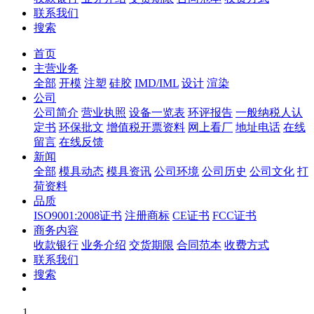
联系我们
搜索
首页
主营业务
全部
开模
注塑
硅胶
IMD/IML
设计
渲染
公司
公司简介
营业执照
设备一览表
环评报告
一般纳税人认
定书
环保批文
增值税开票资料
网上看厂
地址电话
在线
留言
在线反馈
新闻
全部
模具动态
模具资讯
公司环境
公司历史
公司文化
打
荷资料
品质
ISO9001:2008证书
注册商标
CE证书
FCC证书
商务内容
收款银行
业务介绍
交货期限
合同范本
收费方式
联系我们
搜索