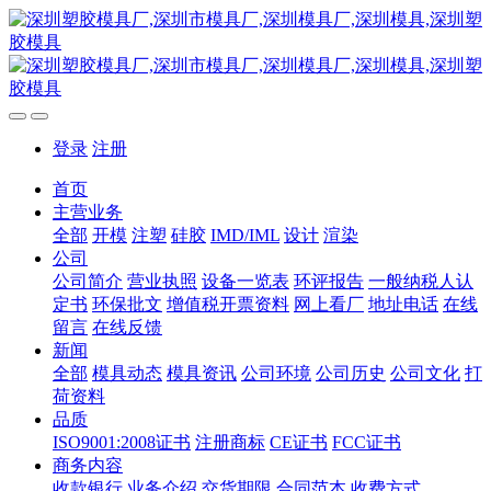
登录
注册
首页
主营业务
全部
开模
注塑
硅胶
IMD/IML
设计
渲染
公司
公司简介
营业执照
设备一览表
环评报告
一般纳税人认
定书
环保批文
增值税开票资料
网上看厂
地址电话
在线
留言
在线反馈
新闻
全部
模具动态
模具资讯
公司环境
公司历史
公司文化
打
荷资料
品质
ISO9001:2008证书
注册商标
CE证书
FCC证书
商务内容
收款银行
业务介绍
交货期限
合同范本
收费方式