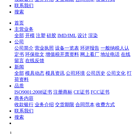
联系我们
搜索
首页
主营业务
全部
开模
注塑
硅胶
IMD/IML
设计
渲染
公司
公司简介
营业执照
设备一览表
环评报告
一般纳税人认
定书
环保批文
增值税开票资料
网上看厂
地址电话
在线
留言
在线反馈
新闻
全部
模具动态
模具资讯
公司环境
公司历史
公司文化
打
荷资料
品质
ISO9001:2008证书
注册商标
CE证书
FCC证书
商务内容
收款银行
业务介绍
交货期限
合同范本
收费方式
联系我们
搜索