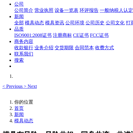
公司
公司简介
营业执照
设备一览表
环评报告
一般纳税人认定
新闻
全部
模具动态
模具资讯
公司环境
公司历史
公司文化
打
品质
ISO9001:2008证书
注册商标
CE证书
FCC证书
商务内容
收款银行
业务介绍
交货期限
合同范本
收费方式
联系我们
搜索
<
Previous
>
Next
你的位置
首页
新闻
模具动态