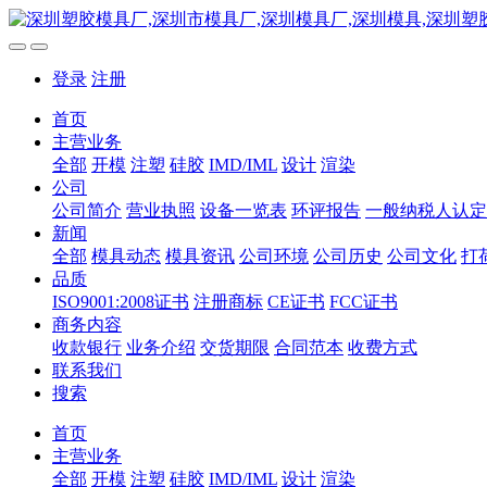
登录
注册
首页
主营业务
全部
开模
注塑
硅胶
IMD/IML
设计
渲染
公司
公司简介
营业执照
设备一览表
环评报告
一般纳税人认定
新闻
全部
模具动态
模具资讯
公司环境
公司历史
公司文化
打
品质
ISO9001:2008证书
注册商标
CE证书
FCC证书
商务内容
收款银行
业务介绍
交货期限
合同范本
收费方式
联系我们
搜索
首页
主营业务
全部
开模
注塑
硅胶
IMD/IML
设计
渲染