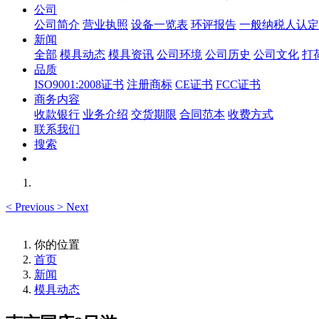
公司
公司简介
营业执照
设备一览表
环评报告
一般纳税人认定
新闻
全部
模具动态
模具资讯
公司环境
公司历史
公司文化
打
品质
ISO9001:2008证书
注册商标
CE证书
FCC证书
商务内容
收款银行
业务介绍
交货期限
合同范本
收费方式
联系我们
搜索
<
Previous
>
Next
你的位置
首页
新闻
模具动态