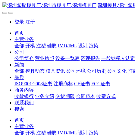
登录
注册
首页
主营业务
全部
开模
注塑
硅胶
IMD/IML
设计
渲染
公司
公司简介
营业执照
设备一览表
环评报告
一般纳税人认定
新闻
全部
模具动态
模具资讯
公司环境
公司历史
公司文化
打
品质
ISO9001:2008证书
注册商标
CE证书
FCC证书
商务内容
收款银行
业务介绍
交货期限
合同范本
收费方式
联系我们
搜索
首页
主营业务
全部
开模
注塑
硅胶
IMD/IML
设计
渲染