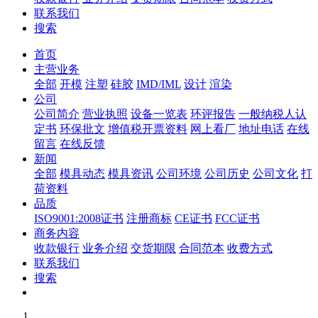
联系我们
搜索
首页
主营业务
全部
开模
注塑
硅胶
IMD/IML
设计
渲染
公司
公司简介
营业执照
设备一览表
环评报告
一般纳税人认
定书
环保批文
增值税开票资料
网上看厂
地址电话
在线
留言
在线反馈
新闻
全部
模具动态
模具资讯
公司环境
公司历史
公司文化
打
荷资料
品质
ISO9001:2008证书
注册商标
CE证书
FCC证书
商务内容
收款银行
业务介绍
交货期限
合同范本
收费方式
联系我们
搜索