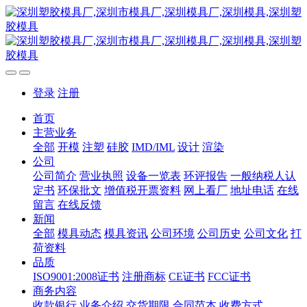
登录
注册
首页
主营业务
全部
开模
注塑
硅胶
IMD/IML
设计
渲染
公司
公司简介
营业执照
设备一览表
环评报告
一般纳税人认
定书
环保批文
增值税开票资料
网上看厂
地址电话
在线
留言
在线反馈
新闻
全部
模具动态
模具资讯
公司环境
公司历史
公司文化
打
荷资料
品质
ISO9001:2008证书
注册商标
CE证书
FCC证书
商务内容
收款银行
业务介绍
交货期限
合同范本
收费方式