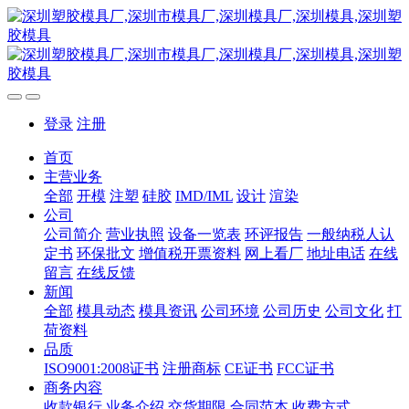
登录
注册
首页
主营业务
全部
开模
注塑
硅胶
IMD/IML
设计
渲染
公司
公司简介
营业执照
设备一览表
环评报告
一般纳税人认
定书
环保批文
增值税开票资料
网上看厂
地址电话
在线
留言
在线反馈
新闻
全部
模具动态
模具资讯
公司环境
公司历史
公司文化
打
荷资料
品质
ISO9001:2008证书
注册商标
CE证书
FCC证书
商务内容
收款银行
业务介绍
交货期限
合同范本
收费方式