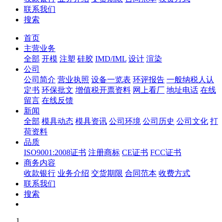
联系我们
搜索
首页
主营业务
全部
开模
注塑
硅胶
IMD/IML
设计
渲染
公司
公司简介
营业执照
设备一览表
环评报告
一般纳税人认
定书
环保批文
增值税开票资料
网上看厂
地址电话
在线
留言
在线反馈
新闻
全部
模具动态
模具资讯
公司环境
公司历史
公司文化
打
荷资料
品质
ISO9001:2008证书
注册商标
CE证书
FCC证书
商务内容
收款银行
业务介绍
交货期限
合同范本
收费方式
联系我们
搜索