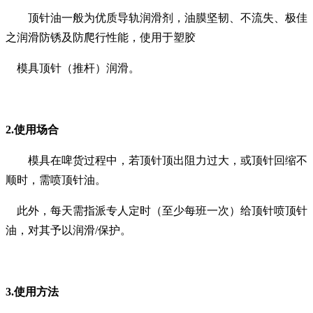
顶针油一般为优质导轨润滑剂，油膜坚韧、不流失、极佳
之润滑防锈及防爬行性能，使用于塑胶
模具顶针（推杆）润滑。
2.
使用场合
模具在啤货过程中，若顶针顶出阻力过大，或顶针回缩不
顺时，需喷顶针油。
此外，
每天需指派专人定时（至少每班一次）给顶针喷顶针
油
，对其予以润滑
/
保护。
3.
使用方法