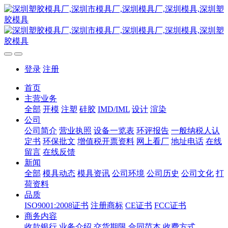
登录
注册
首页
主营业务
全部
开模
注塑
硅胶
IMD/IML
设计
渲染
公司
公司简介
营业执照
设备一览表
环评报告
一般纳税人认
定书
环保批文
增值税开票资料
网上看厂
地址电话
在线
留言
在线反馈
新闻
全部
模具动态
模具资讯
公司环境
公司历史
公司文化
打
荷资料
品质
ISO9001:2008证书
注册商标
CE证书
FCC证书
商务内容
收款银行
业务介绍
交货期限
合同范本
收费方式