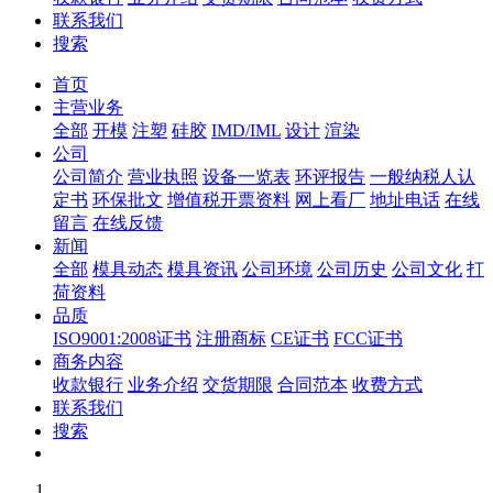
联系我们
搜索
首页
主营业务
全部
开模
注塑
硅胶
IMD/IML
设计
渲染
公司
公司简介
营业执照
设备一览表
环评报告
一般纳税人认
定书
环保批文
增值税开票资料
网上看厂
地址电话
在线
留言
在线反馈
新闻
全部
模具动态
模具资讯
公司环境
公司历史
公司文化
打
荷资料
品质
ISO9001:2008证书
注册商标
CE证书
FCC证书
商务内容
收款银行
业务介绍
交货期限
合同范本
收费方式
联系我们
搜索