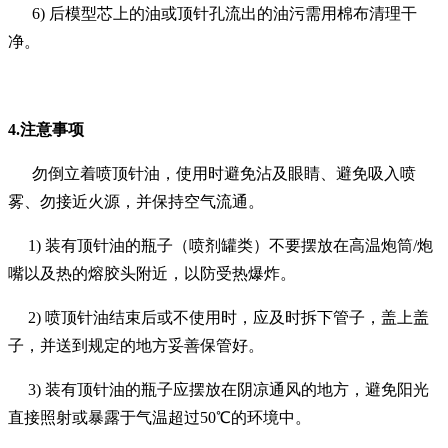
6)
后模型芯上的油或顶针孔流出的油污需用棉布清理干
净。
4.
注意事项
勿倒立着喷顶针油，使用时避免沾及眼睛、避免吸入喷
雾、勿接近火源，并保持空气流通。
1)
装有顶针油的瓶子（喷剂罐类）不要摆放在高温炮筒
/
炮
嘴以及热的熔胶头附近，以防受热爆炸。
2)
喷顶针油结束后或不使用时，应及时拆下管子，盖上盖
子，并送到规定的地方妥善保管好。
3)
装有顶针油的瓶子应摆放在阴凉通风的地方，避免阳光
直接照射或暴露于气温超过
50
℃的环境中。