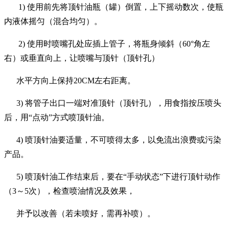
1)
使用前先将顶针油瓶（罐）倒置，上下摇动数次，使瓶
内液体摇匀（混合均匀）。
2)
使用时喷嘴孔处应插上管子，将瓶身倾斜（
60
°角左
右）或垂直向上，让喷嘴与顶针（顶针孔）
水平方向上保持
20CM
左右距离。
3)
将管子出口一端对准顶针（顶针孔），用食指按压喷头
后，用“点动”方式喷顶针油。
4)
喷顶针油要适量，不可喷得太多，以免流出浪费或污染
产品。
5)
喷顶针油工作结束后，要在“手动状态”下进行顶针动作
（
3
～
5
次），检查喷油情况及效果，
并予以改善（若未喷好，需再补喷）。