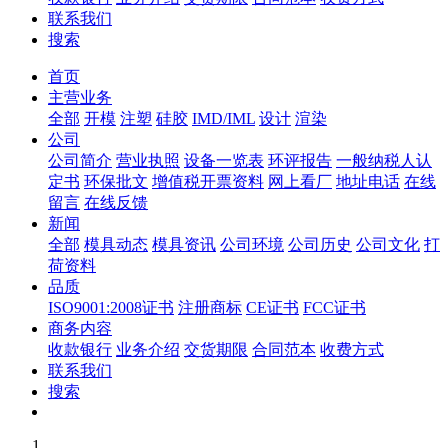
联系我们
搜索
首页
主营业务
全部
开模
注塑
硅胶
IMD/IML
设计
渲染
公司
公司简介
营业执照
设备一览表
环评报告
一般纳税人认
定书
环保批文
增值税开票资料
网上看厂
地址电话
在线
留言
在线反馈
新闻
全部
模具动态
模具资讯
公司环境
公司历史
公司文化
打
荷资料
品质
ISO9001:2008证书
注册商标
CE证书
FCC证书
商务内容
收款银行
业务介绍
交货期限
合同范本
收费方式
联系我们
搜索