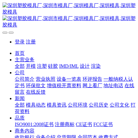
登录
注册
首页
主营业务
全部
开模
注塑
硅胶
IMD/IML
设计
渲染
公司
公司简介
营业执照
设备一览表
环评报告
一般纳税人认
定书
环保批文
增值税开票资料
网上看厂
地址电话
在线
留言
在线反馈
新闻
全部
模具动态
模具资讯
公司环境
公司历史
公司文化
打
荷资料
品质
ISO9001:2008证书
注册商标
CE证书
FCC证书
商务内容
收款银行
业务介绍
交货期限
合同范本
收费方式