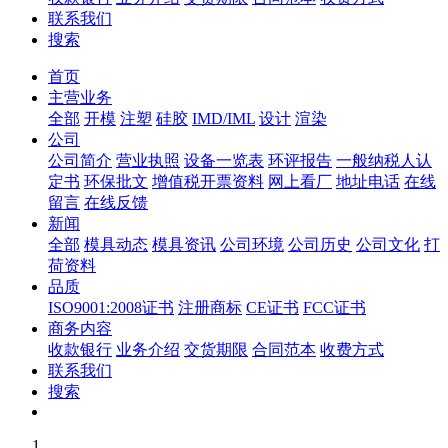
联系我们
搜索
首页
主营业务
全部
开模
注塑
硅胶
IMD/IML
设计
渲染
公司
公司简介
营业执照
设备一览表
环评报告
一般纳税人认
定书
环保批文
增值税开票资料
网上看厂
地址电话
在线
留言
在线反馈
新闻
全部
模具动态
模具资讯
公司环境
公司历史
公司文化
打
荷资料
品质
ISO9001:2008证书
注册商标
CE证书
FCC证书
商务内容
收款银行
业务介绍
交货期限
合同范本
收费方式
联系我们
搜索