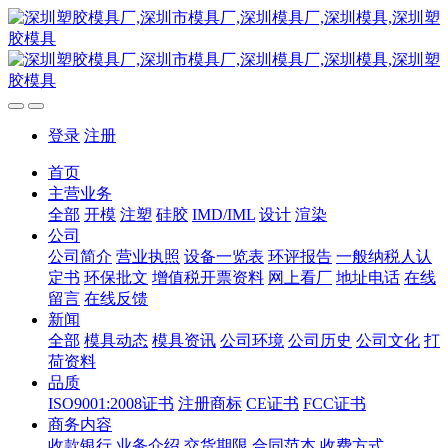
登录
注册
首页
主营业务
全部
开模
注塑
硅胶
IMD/IML
设计
渲染
公司
公司简介
营业执照
设备一览表
环评报告
一般纳税人认
定书
环保批文
增值税开票资料
网上看厂
地址电话
在线
留言
在线反馈
新闻
全部
模具动态
模具资讯
公司环境
公司历史
公司文化
打
荷资料
品质
ISO9001:2008证书
注册商标
CE证书
FCC证书
商务内容
收款银行
业务介绍
交货期限
合同范本
收费方式