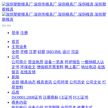
登录
注册
首页
主营业务
全部
开模
注塑
硅胶
IMD/IML
设计
渲染
公司
公司简介
营业执照
设备一览表
环评报告
一般纳税人认
定书
环保批文
增值税开票资料
网上看厂
地址电话
在线
留言
在线反馈
新闻
全部
模具动态
模具资讯
公司环境
公司历史
公司文化
打
荷资料
品质
ISO9001:2008证书
注册商标
CE证书
FCC证书
商务内容
收款银行
业务介绍
交货期限
合同范本
收费方式