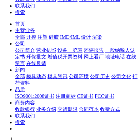
联系我们
搜索
首页
主营业务
全部
开模
注塑
硅胶
IMD/IML
设计
渲染
公司
公司简介
营业执照
设备一览表
环评报告
一般纳税人认
定书
环保批文
增值税开票资料
网上看厂
地址电话
在线
留言
在线反馈
新闻
全部
模具动态
模具资讯
公司环境
公司历史
公司文化
打
荷资料
品质
ISO9001:2008证书
注册商标
CE证书
FCC证书
商务内容
收款银行
业务介绍
交货期限
合同范本
收费方式
联系我们
搜索