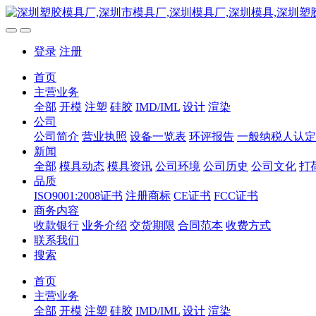
登录
注册
首页
主营业务
全部
开模
注塑
硅胶
IMD/IML
设计
渲染
公司
公司简介
营业执照
设备一览表
环评报告
一般纳税人认定
新闻
全部
模具动态
模具资讯
公司环境
公司历史
公司文化
打
品质
ISO9001:2008证书
注册商标
CE证书
FCC证书
商务内容
收款银行
业务介绍
交货期限
合同范本
收费方式
联系我们
搜索
首页
主营业务
全部
开模
注塑
硅胶
IMD/IML
设计
渲染