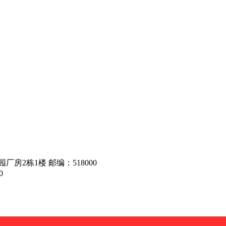
房2栋1楼 邮编：518000
0