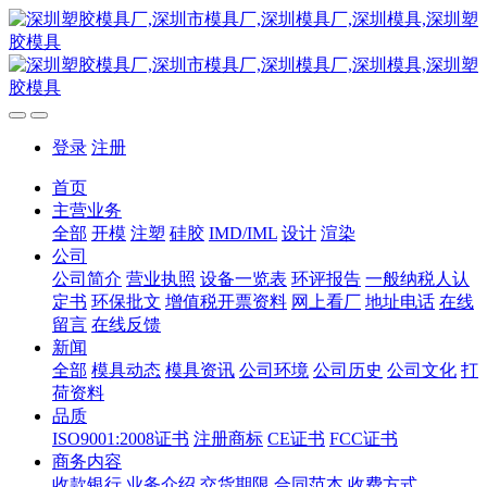
登录
注册
首页
主营业务
全部
开模
注塑
硅胶
IMD/IML
设计
渲染
公司
公司简介
营业执照
设备一览表
环评报告
一般纳税人认
定书
环保批文
增值税开票资料
网上看厂
地址电话
在线
留言
在线反馈
新闻
全部
模具动态
模具资讯
公司环境
公司历史
公司文化
打
荷资料
品质
ISO9001:2008证书
注册商标
CE证书
FCC证书
商务内容
收款银行
业务介绍
交货期限
合同范本
收费方式