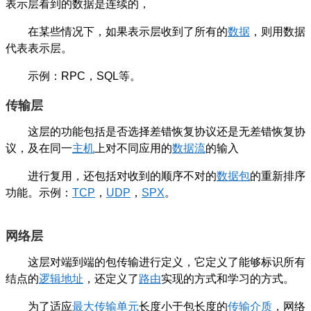
表示层看到的数据是连续的，
在某些情况下，如果表示层收到了所有的
数据
，则用数据
代表表示层。
示例：RPC，SQL等。
传输层
这层的功能包括是否选择差错恢复协议还是无差错恢复协
议，及在同一
主机
上对不同应用的
数据流
的输入
进行复用，还包括对收到的顺序不对的
数据包
的重新排序
功能。示例：
TCP
，
UDP
，
SPX
。
网络层
这层对端到端的包传输进行定义，它定义了能够标识所有
结点的
逻辑地址
，还定义了
路由
实现的方式和学习的方式。
为了适应
最大传输单元
长度小于包长度的
传输介质
，网络