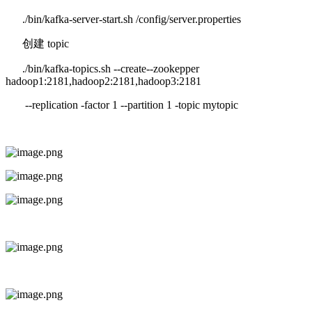
./bin/kafka-server-start.sh /config/server.properties
创建 topic
./bin/kafka-topics.sh --create--zookepper
hadoop1:2181,hadoop2:2181,hadoop3:2181
--replication -factor 1 --partition 1 -topic mytopic