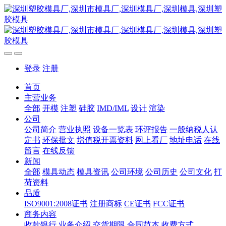
登录
注册
首页
主营业务
全部
开模
注塑
硅胶
IMD/IML
设计
渲染
公司
公司简介
营业执照
设备一览表
环评报告
一般纳税人认
定书
环保批文
增值税开票资料
网上看厂
地址电话
在线
留言
在线反馈
新闻
全部
模具动态
模具资讯
公司环境
公司历史
公司文化
打
荷资料
品质
ISO9001:2008证书
注册商标
CE证书
FCC证书
商务内容
收款银行
业务介绍
交货期限
合同范本
收费方式