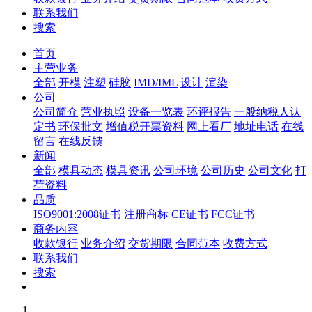
联系我们
搜索
首页
主营业务
全部
开模
注塑
硅胶
IMD/IML
设计
渲染
公司
公司简介
营业执照
设备一览表
环评报告
一般纳税人认
定书
环保批文
增值税开票资料
网上看厂
地址电话
在线
留言
在线反馈
新闻
全部
模具动态
模具资讯
公司环境
公司历史
公司文化
打
荷资料
品质
ISO9001:2008证书
注册商标
CE证书
FCC证书
商务内容
收款银行
业务介绍
交货期限
合同范本
收费方式
联系我们
搜索