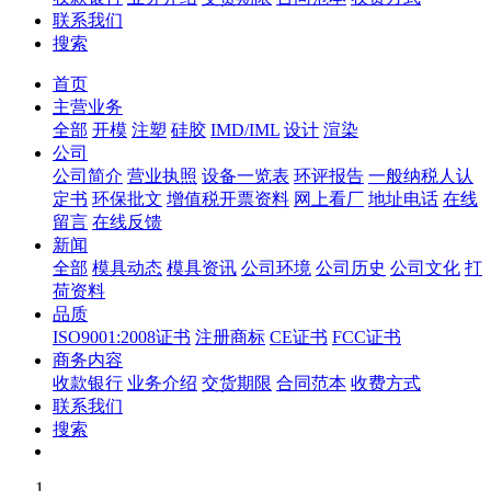
联系我们
搜索
首页
主营业务
全部
开模
注塑
硅胶
IMD/IML
设计
渲染
公司
公司简介
营业执照
设备一览表
环评报告
一般纳税人认
定书
环保批文
增值税开票资料
网上看厂
地址电话
在线
留言
在线反馈
新闻
全部
模具动态
模具资讯
公司环境
公司历史
公司文化
打
荷资料
品质
ISO9001:2008证书
注册商标
CE证书
FCC证书
商务内容
收款银行
业务介绍
交货期限
合同范本
收费方式
联系我们
搜索