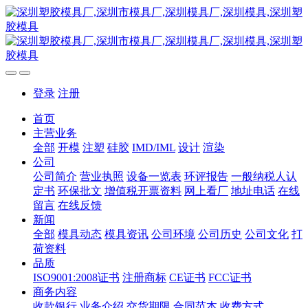
登录
注册
首页
主营业务
全部
开模
注塑
硅胶
IMD/IML
设计
渲染
公司
公司简介
营业执照
设备一览表
环评报告
一般纳税人认
定书
环保批文
增值税开票资料
网上看厂
地址电话
在线
留言
在线反馈
新闻
全部
模具动态
模具资讯
公司环境
公司历史
公司文化
打
荷资料
品质
ISO9001:2008证书
注册商标
CE证书
FCC证书
商务内容
收款银行
业务介绍
交货期限
合同范本
收费方式