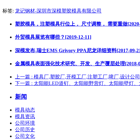
标签:
龙记钢材-深圳市深模塑胶模具有限公司
塑胶模具，注塑模具行位上， 尺寸调整， 需要重做[2020-08
外贸模具展览有哪些？[2019-12-11]
深模发布-瑞士EMS Grivory PPA尼龙详细资料[2017-09-21
金属模具表面强化技术研究、开发、生产覆层处理[2018-09-
上一篇
: 模具厂,塑胶厂,开模工厂,注塑工厂,啤厂,设计公
下一篇
: 太阳能LED道钉、太阳能野营灯、太阳能壁灯
新闻
模具动态
模具资讯
公司环境
公司历史
公司文化