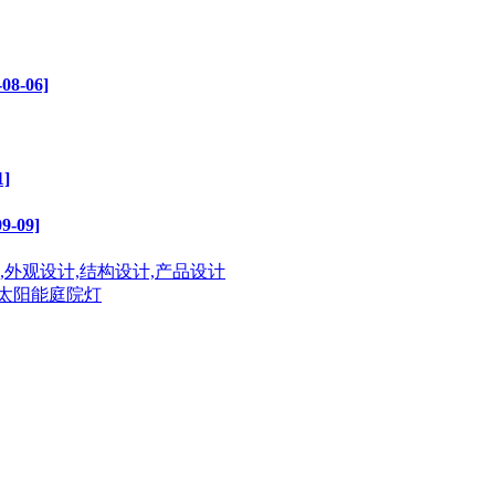
-06]
]
09]
司,外观设计,结构设计,产品设计
、太阳能庭院灯