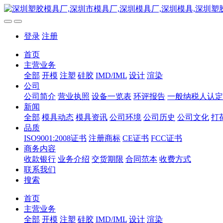
登录
注册
首页
主营业务
全部
开模
注塑
硅胶
IMD/IML
设计
渲染
公司
公司简介
营业执照
设备一览表
环评报告
一般纳税人认定
新闻
全部
模具动态
模具资讯
公司环境
公司历史
公司文化
打
品质
ISO9001:2008证书
注册商标
CE证书
FCC证书
商务内容
收款银行
业务介绍
交货期限
合同范本
收费方式
联系我们
搜索
首页
主营业务
全部
开模
注塑
硅胶
IMD/IML
设计
渲染