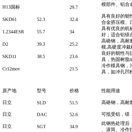
模部件、铝合
H13国标
29.7
具有良好的韧
SKD61
52.3
32.4
合金挤压模、
具有优良的机
1.2344ESR
55.7
34
好；适合铝镁
高硌钢，高耐
D2
39.3
25.2
模,高硬度冲裁
良好的韧性与
SKD11
38.5
23.6
具，热固树脂
冷作模具钢，
Cr12mov
21.5
具，如冲孔凹
原产地
型号
价格
性能用途
日立
高硌钢，高耐
SLD
51.5
日立
可抵受铝，镁
DAC
52.6
此钢热处理后
日立
SGT
34.9
、滚筒、冷作