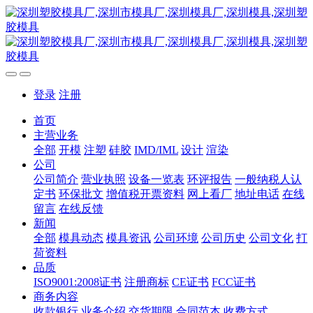
登录
注册
首页
主营业务
全部
开模
注塑
硅胶
IMD/IML
设计
渲染
公司
公司简介
营业执照
设备一览表
环评报告
一般纳税人认
定书
环保批文
增值税开票资料
网上看厂
地址电话
在线
留言
在线反馈
新闻
全部
模具动态
模具资讯
公司环境
公司历史
公司文化
打
荷资料
品质
ISO9001:2008证书
注册商标
CE证书
FCC证书
商务内容
收款银行
业务介绍
交货期限
合同范本
收费方式