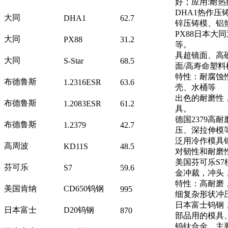
好；应用:耐
DHA1热作
大同
DHA1
62.7
锌压铸模、铝
PX88日本
大同
PX88
31.2
等。
具超镜面、高硬
大同
S-Star
68.5
面/高寿命塑
特性：耐腐蚀
布德鲁斯
1.2316ESR
63.6
壳、水桶等
出色的耐磨性
布德鲁斯
1.2083ESR
61.2
具。
德国2379
布德鲁斯
1.2379
42.7
压、深拉伸模
泛用冷作模具
高周波
KD11S
48.5
对韧性和耐磨
美国芬可乐S
芬可乐
S7
59.6
金冲裁，冲头，
特性：高耐磨，
美国肯纳
CD650钨钢
995
细复杂形状冲
日本富士钨钢
日本富士
D20钨钢
870
部品用的模具
钨钛合金，主