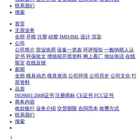
联系我们
搜索
首页
主营业务
全部
开模
注塑
硅胶
IMD/IML
设计
渲染
公司
公司简介
营业执照
设备一览表
环评报告
一般纳税人认
定书
环保批文
增值税开票资料
网上看厂
地址电话
在线
留言
在线反馈
新闻
全部
模具动态
模具资讯
公司环境
公司历史
公司文化
打
荷资料
品质
ISO9001:2008证书
注册商标
CE证书
FCC证书
商务内容
收款银行
业务介绍
交货期限
合同范本
收费方式
联系我们
搜索