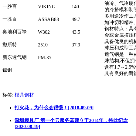
油冷、气冷硬
一胜百
VIKING
140
的冷挤模和制
多用途冷作工
一胜百
ASSAB88
49.7
如冲切和精冲
钢材特点：具
奥地利百禄
W302
43.5
金或金属挤压
具备优良的机
撒斯特
2510
37.9
冲压和成型工
透气钢是一种
新东透气钢
PM-35
殊结构,不但拥
含有1.7～2
铍铜
具有良好的耐
标签:
模具钢材
打火花，为什么会很慢！[2018-09-09]
深圳模具厂-第一个云服务器建立于2014年，特此纪念
[2020-08-19]