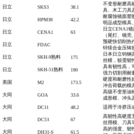
不变形耐磨高
日立
SKS3
38.1
具、木工刀具
耐腐蚀镜面塑
日立
HPM38
42.2
明品成型模具
日立CENA
日立
CENA1
63
（尾灯、镜壳
预硬快切削热
日立
FDAC
锌镁合金压铸
日本日立钨钢
日立
SKH-9熟料
175
丝模，较需韧
具有韧性高，可
日立
SKH-51熟料
190
强力切割用耐
硬度和耐磨性
美国
M2
173.5
冲击荷载的模
高级不变形油
大同
GOA
33.6
成形模、冲头
大同
适用于冷挤压
DC11
48.2
高韧性高硬度
大同
DC53
67
丝用模、刀具
高的强度、韧
大同
DH31-S
61.5