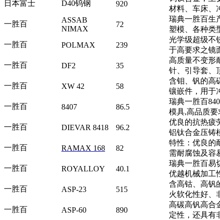
日本富士
D40钨钢
920
材料、车床、
瑞典一胜百生
ASSAB
一胜百
72
NIMAX
塑模、各种类
光学级超级不
一胜百
POLMAX
239
于高要求之镜
高质量不变形
一胜百
DF2
35
针、引导套、
含钼、钒的高
一胜百
XW 42
58
镶嵌件，用于
瑞典一胜百8
一胜百
8407
86.5
模具,高品质要
优良的抗热疲
一胜百
DIEVAR 8418
96.2
铝钛合金压铸
特性：优良的
一胜百
RAMAX 168
82
需耐腐蚀及容
瑞典一胜百易切
一胜百
ROYALLOY
40.1
优越机械加工
含高钴、高钒
一胜百
ASP-23
515
火软化性好、
高碳高钒高合
一胜百
ASP-60
890
定性，还具有