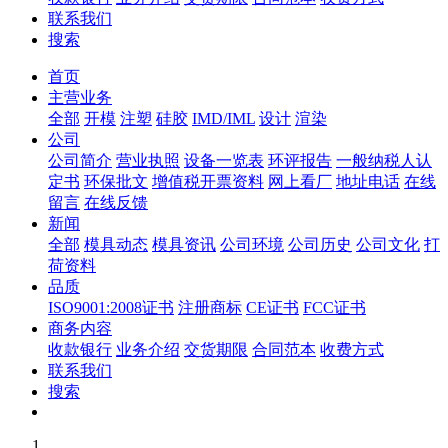
联系我们
搜索
首页
主营业务
全部
开模
注塑
硅胶
IMD/IML
设计
渲染
公司
公司简介
营业执照
设备一览表
环评报告
一般纳税人认
定书
环保批文
增值税开票资料
网上看厂
地址电话
在线
留言
在线反馈
新闻
全部
模具动态
模具资讯
公司环境
公司历史
公司文化
打
荷资料
品质
ISO9001:2008证书
注册商标
CE证书
FCC证书
商务内容
收款银行
业务介绍
交货期限
合同范本
收费方式
联系我们
搜索