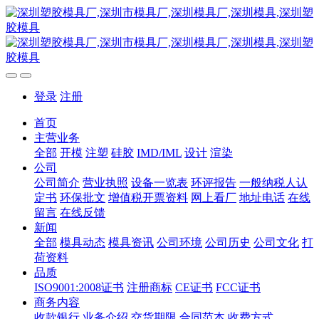
登录
注册
首页
主营业务
全部
开模
注塑
硅胶
IMD/IML
设计
渲染
公司
公司简介
营业执照
设备一览表
环评报告
一般纳税人认
定书
环保批文
增值税开票资料
网上看厂
地址电话
在线
留言
在线反馈
新闻
全部
模具动态
模具资讯
公司环境
公司历史
公司文化
打
荷资料
品质
ISO9001:2008证书
注册商标
CE证书
FCC证书
商务内容
收款银行
业务介绍
交货期限
合同范本
收费方式