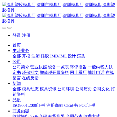
登录
注册
首页
主营业务
全部
开模
注塑
硅胶
IMD/IML
设计
渲染
公司
公司简介
营业执照
设备一览表
环评报告
一般纳税人认
定书
环保批文
增值税开票资料
网上看厂
地址电话
在线
留言
在线反馈
新闻
全部
模具动态
模具资讯
公司环境
公司历史
公司文化
打
荷资料
品质
ISO9001:2008证书
注册商标
CE证书
FCC证书
商务内容
收款银行
业务介绍
交货期限
合同范本
收费方式