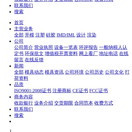
联系我们
搜索
首页
主营业务
全部
开模
注塑
硅胶
IMD/IML
设计
渲染
公司
公司简介
营业执照
设备一览表
环评报告
一般纳税人认
定书
环保批文
增值税开票资料
网上看厂
地址电话
在线
留言
在线反馈
新闻
全部
模具动态
模具资讯
公司环境
公司历史
公司文化
打
荷资料
品质
ISO9001:2008证书
注册商标
CE证书
FCC证书
商务内容
收款银行
业务介绍
交货期限
合同范本
收费方式
联系我们
搜索