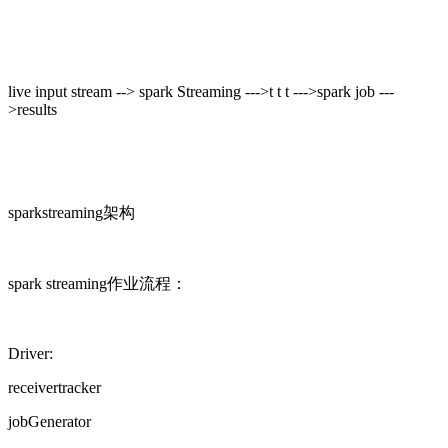
live input stream --> spark Streaming --->t t t --->spark job ---
>results
sparkstreaming架构
spark streaming作业流程：
Driver:
receivertracker
jobGenerator