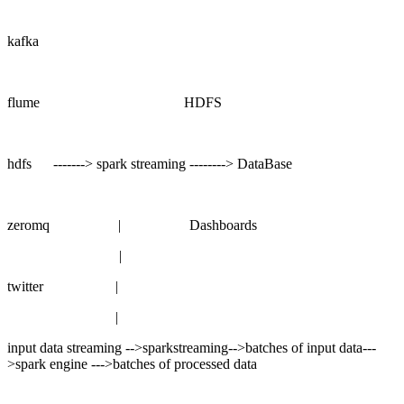
kafka
flume HDFS
hdfs -------> spark streaming --------> DataBase
zeromq | Dashboards
|
twitter |
|
input data streaming -->sparkstreaming-->batches of input data---
>spark engine --->batches of processed data