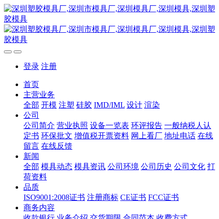
登录
注册
首页
主营业务
全部
开模
注塑
硅胶
IMD/IML
设计
渲染
公司
公司简介
营业执照
设备一览表
环评报告
一般纳税人认
定书
环保批文
增值税开票资料
网上看厂
地址电话
在线
留言
在线反馈
新闻
全部
模具动态
模具资讯
公司环境
公司历史
公司文化
打
荷资料
品质
ISO9001:2008证书
注册商标
CE证书
FCC证书
商务内容
收款银行
业务介绍
交货期限
合同范本
收费方式