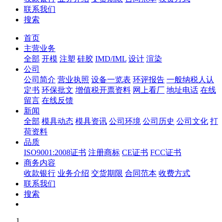
联系我们
搜索
首页
主营业务
全部
开模
注塑
硅胶
IMD/IML
设计
渲染
公司
公司简介
营业执照
设备一览表
环评报告
一般纳税人认
定书
环保批文
增值税开票资料
网上看厂
地址电话
在线
留言
在线反馈
新闻
全部
模具动态
模具资讯
公司环境
公司历史
公司文化
打
荷资料
品质
ISO9001:2008证书
注册商标
CE证书
FCC证书
商务内容
收款银行
业务介绍
交货期限
合同范本
收费方式
联系我们
搜索