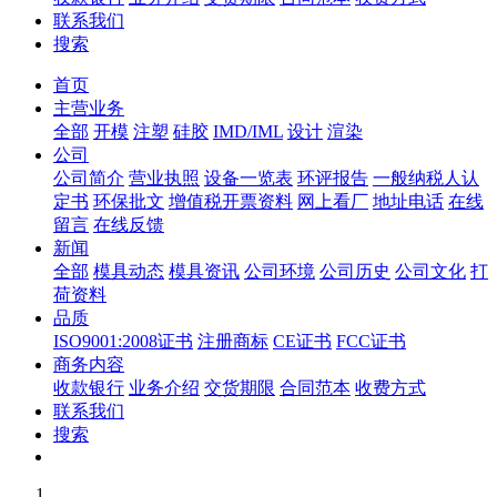
联系我们
搜索
首页
主营业务
全部
开模
注塑
硅胶
IMD/IML
设计
渲染
公司
公司简介
营业执照
设备一览表
环评报告
一般纳税人认
定书
环保批文
增值税开票资料
网上看厂
地址电话
在线
留言
在线反馈
新闻
全部
模具动态
模具资讯
公司环境
公司历史
公司文化
打
荷资料
品质
ISO9001:2008证书
注册商标
CE证书
FCC证书
商务内容
收款银行
业务介绍
交货期限
合同范本
收费方式
联系我们
搜索