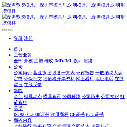
登录
注册
首页
主营业务
全部
开模
注塑
硅胶
IMD/IML
设计
渲染
公司
公司简介
营业执照
设备一览表
环评报告
一般纳税人认
定书
环保批文
增值税开票资料
网上看厂
地址电话
在线
留言
在线反馈
新闻
全部
模具动态
模具资讯
公司环境
公司历史
公司文化
打
荷资料
品质
ISO9001:2008证书
注册商标
CE证书
FCC证书
商务内容
收款银行
业务介绍
交货期限
合同范本
收费方式