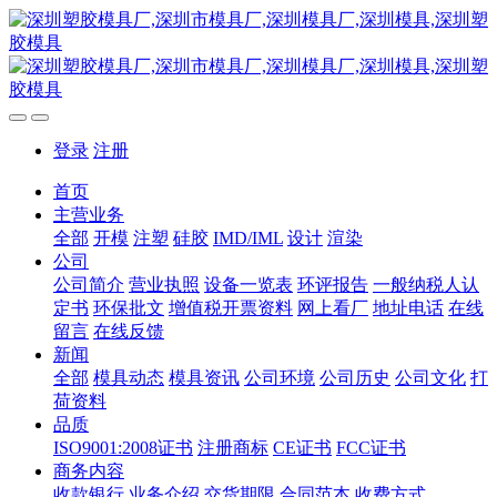
登录
注册
首页
主营业务
全部
开模
注塑
硅胶
IMD/IML
设计
渲染
公司
公司简介
营业执照
设备一览表
环评报告
一般纳税人认
定书
环保批文
增值税开票资料
网上看厂
地址电话
在线
留言
在线反馈
新闻
全部
模具动态
模具资讯
公司环境
公司历史
公司文化
打
荷资料
品质
ISO9001:2008证书
注册商标
CE证书
FCC证书
商务内容
收款银行
业务介绍
交货期限
合同范本
收费方式