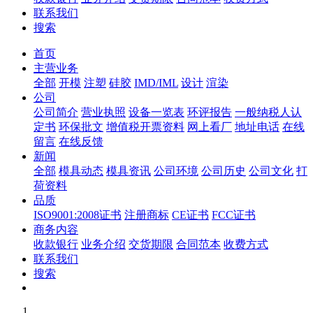
联系我们
搜索
首页
主营业务
全部
开模
注塑
硅胶
IMD/IML
设计
渲染
公司
公司简介
营业执照
设备一览表
环评报告
一般纳税人认
定书
环保批文
增值税开票资料
网上看厂
地址电话
在线
留言
在线反馈
新闻
全部
模具动态
模具资讯
公司环境
公司历史
公司文化
打
荷资料
品质
ISO9001:2008证书
注册商标
CE证书
FCC证书
商务内容
收款银行
业务介绍
交货期限
合同范本
收费方式
联系我们
搜索