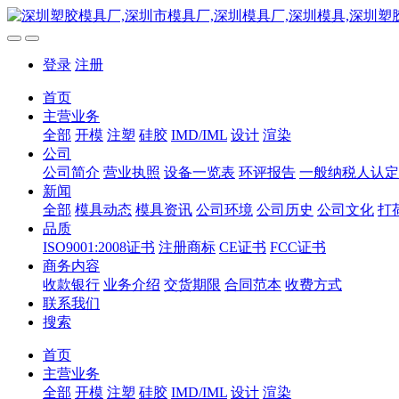
登录
注册
首页
主营业务
全部
开模
注塑
硅胶
IMD/IML
设计
渲染
公司
公司简介
营业执照
设备一览表
环评报告
一般纳税人认定
新闻
全部
模具动态
模具资讯
公司环境
公司历史
公司文化
打
品质
ISO9001:2008证书
注册商标
CE证书
FCC证书
商务内容
收款银行
业务介绍
交货期限
合同范本
收费方式
联系我们
搜索
首页
主营业务
全部
开模
注塑
硅胶
IMD/IML
设计
渲染