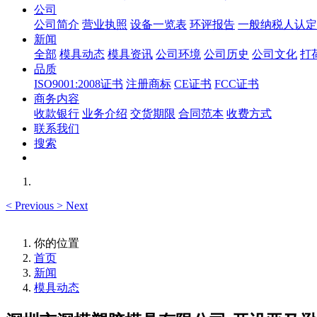
公司
公司简介
营业执照
设备一览表
环评报告
一般纳税人认定
新闻
全部
模具动态
模具资讯
公司环境
公司历史
公司文化
打
品质
ISO9001:2008证书
注册商标
CE证书
FCC证书
商务内容
收款银行
业务介绍
交货期限
合同范本
收费方式
联系我们
搜索
<
Previous
>
Next
你的位置
首页
新闻
模具动态