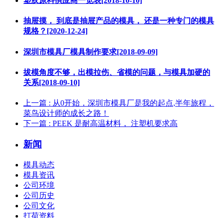
塑胶原料供应商一览表[2018-10-10]
抽屉摸， 到底是抽屉产品的模具， 还是一种专门的模具
规格？[2020-12-24]
深圳市模具厂模具制作要求[2018-09-09]
拔模角度不够，出模拉伤、省模的问题，与模具加硬的
关系[2018-09-10]
上一篇
: 从0开始，深圳市模具厂是我的起点,半年旅程，
菜鸟设计师的成长之路！
下一篇
: PEEK 是耐高温材料， 注塑机要求高
新闻
模具动态
模具资讯
公司环境
公司历史
公司文化
打荷资料