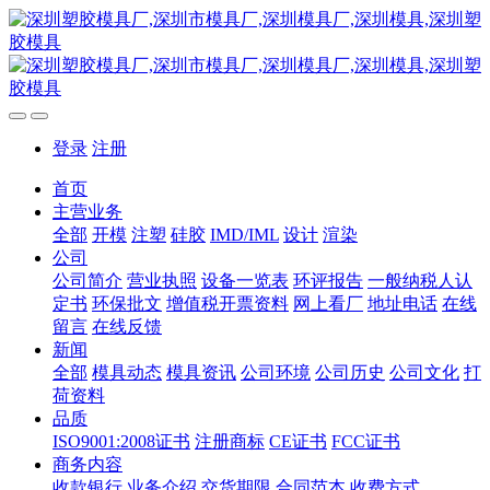
登录
注册
首页
主营业务
全部
开模
注塑
硅胶
IMD/IML
设计
渲染
公司
公司简介
营业执照
设备一览表
环评报告
一般纳税人认
定书
环保批文
增值税开票资料
网上看厂
地址电话
在线
留言
在线反馈
新闻
全部
模具动态
模具资讯
公司环境
公司历史
公司文化
打
荷资料
品质
ISO9001:2008证书
注册商标
CE证书
FCC证书
商务内容
收款银行
业务介绍
交货期限
合同范本
收费方式