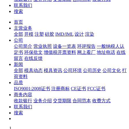
联系我们
搜索
首页
主营业务
全部
开模
注塑
硅胶
IMD/IML
设计
渲染
公司
公司简介
营业执照
设备一览表
环评报告
一般纳税人认
定书
环保批文
增值税开票资料
网上看厂
地址电话
在线
留言
在线反馈
新闻
全部
模具动态
模具资讯
公司环境
公司历史
公司文化
打
荷资料
品质
ISO9001:2008证书
注册商标
CE证书
FCC证书
商务内容
收款银行
业务介绍
交货期限
合同范本
收费方式
联系我们
搜索