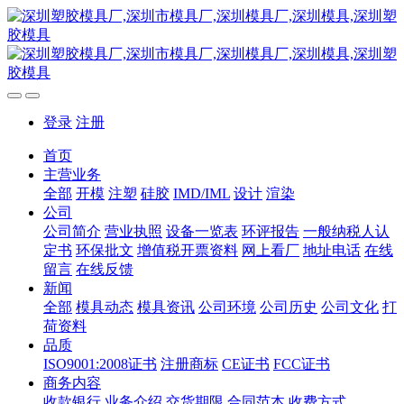
登录
注册
首页
主营业务
全部
开模
注塑
硅胶
IMD/IML
设计
渲染
公司
公司简介
营业执照
设备一览表
环评报告
一般纳税人认
定书
环保批文
增值税开票资料
网上看厂
地址电话
在线
留言
在线反馈
新闻
全部
模具动态
模具资讯
公司环境
公司历史
公司文化
打
荷资料
品质
ISO9001:2008证书
注册商标
CE证书
FCC证书
商务内容
收款银行
业务介绍
交货期限
合同范本
收费方式