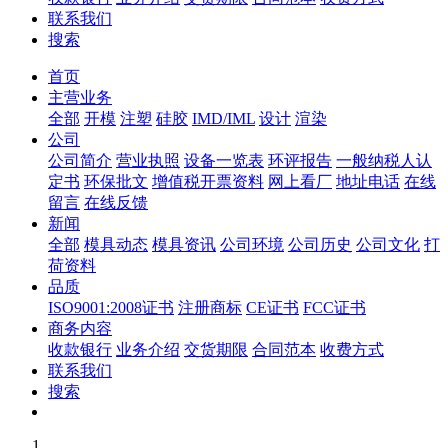
联系我们
搜索
首页
主营业务
全部
开模
注塑
硅胶
IMD/IML
设计
渲染
公司
公司简介
营业执照
设备一览表
环评报告
一般纳税人认
定书
环保批文
增值税开票资料
网上看厂
地址电话
在线
留言
在线反馈
新闻
全部
模具动态
模具资讯
公司环境
公司历史
公司文化
打
荷资料
品质
ISO9001:2008证书
注册商标
CE证书
FCC证书
商务内容
收款银行
业务介绍
交货期限
合同范本
收费方式
联系我们
搜索