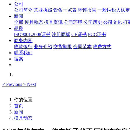
公司
公司简介
营业执照
设备一览表
环评报告
一般纳税人认定
新闻
全部
模具动态
模具资讯
公司环境
公司历史
公司文化
打
品质
ISO9001:2008证书
注册商标
CE证书
FCC证书
商务内容
收款银行
业务介绍
交货期限
合同范本
收费方式
联系我们
搜索
<
Previous
>
Next
你的位置
首页
新闻
模具动态