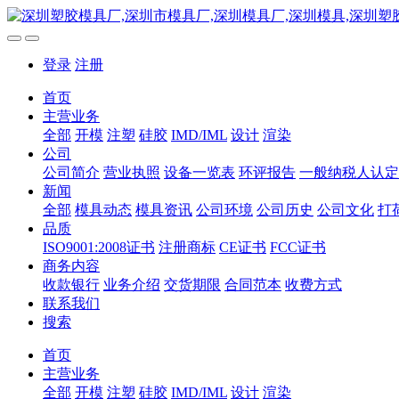
登录
注册
首页
主营业务
全部
开模
注塑
硅胶
IMD/IML
设计
渲染
公司
公司简介
营业执照
设备一览表
环评报告
一般纳税人认定
新闻
全部
模具动态
模具资讯
公司环境
公司历史
公司文化
打
品质
ISO9001:2008证书
注册商标
CE证书
FCC证书
商务内容
收款银行
业务介绍
交货期限
合同范本
收费方式
联系我们
搜索
首页
主营业务
全部
开模
注塑
硅胶
IMD/IML
设计
渲染