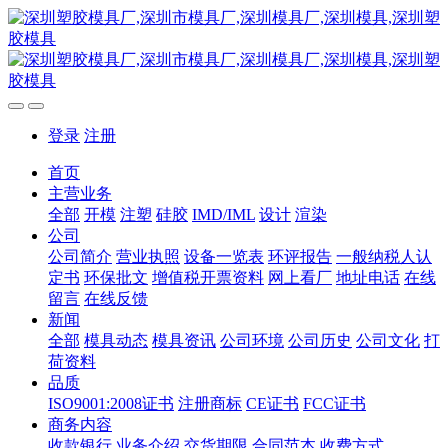
登录
注册
首页
主营业务
全部
开模
注塑
硅胶
IMD/IML
设计
渲染
公司
公司简介
营业执照
设备一览表
环评报告
一般纳税人认
定书
环保批文
增值税开票资料
网上看厂
地址电话
在线
留言
在线反馈
新闻
全部
模具动态
模具资讯
公司环境
公司历史
公司文化
打
荷资料
品质
ISO9001:2008证书
注册商标
CE证书
FCC证书
商务内容
收款银行
业务介绍
交货期限
合同范本
收费方式