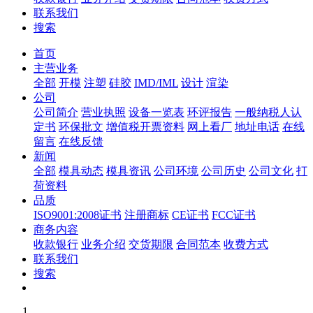
联系我们
搜索
首页
主营业务
全部
开模
注塑
硅胶
IMD/IML
设计
渲染
公司
公司简介
营业执照
设备一览表
环评报告
一般纳税人认
定书
环保批文
增值税开票资料
网上看厂
地址电话
在线
留言
在线反馈
新闻
全部
模具动态
模具资讯
公司环境
公司历史
公司文化
打
荷资料
品质
ISO9001:2008证书
注册商标
CE证书
FCC证书
商务内容
收款银行
业务介绍
交货期限
合同范本
收费方式
联系我们
搜索