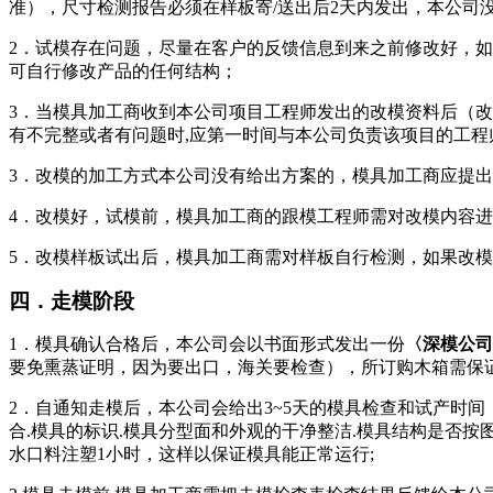
准），尺寸检测报告必须在样板寄
/
送出后
2
天内发出，本公司
2
．试模存在问题，尽量在客户的反馈信息到来之前修改好，如
可自行修改产品的任何结构；
3
．当模具加工商收到本公司项目工程师发出的改模资料后（改
有不完整或者有问题时
,
应第一时间与本公司负责该项目的工程
3
．改模的加工方式本公司没有给出方案的，模具加工商应提出
4
．改模好，试模前，模具加工商的跟模工程师需对改模内容进
5
．改模样板试出后，模具加工商需对样板自行检测，如果改模
四．走模阶段
1
．模具确认合格后，本公司会以书面形式发出一份
〈深模公司
要免熏蒸证明，因为要出口，海关要检查），所订购木箱需保
2
．自通知走模后，本公司会给出
3~5
天的模具检查和试产时间
合
.
模具的标识
.
模具分型面和外观的干净整洁
.
模具结构是否按
水口料注塑
1
小时，这样以保证模具能正常运行
;