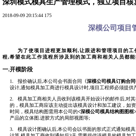
深圳模式模具生产管理模式，独立项目核
2018-09-09 20:15:44
175
深模公司项目管
为了使项目进程更加顺利,让跟进和管理项目的工
程,希望在此工作流程所涉及到的加工商和相关人员都能
一.开模阶段
1.
报价确认后
,
本公司会书面合同
〈深模公司模具订购合同
设计
,
通知模具加工商进行模具设计时
,
项目工程师必须提供
2.
模具加工商相关人员收到该模具开始设计的邮件后
,
对其
的，模具加工商应该主动提出该模具设计和加工建议，如资
时间，模具结构图需用本公司的
<
深模公司模具结构图图框
产品的立体图
.
进胶方式的局部视图等
;
3.
模具设计图确认后
,
本公司会以书面的形式正式通知模具
计算
,
模具加工商收到通知后
3
天
,
需要提供该模具的模具加工