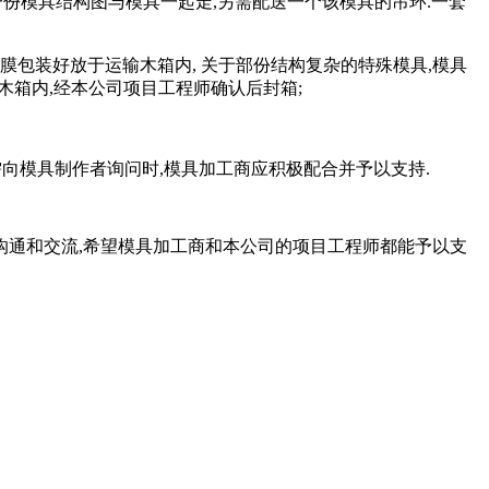
一份模具结构图与模具一起走
,
另需配送一个该模具的吊环
.
一套
膜包装好放于运输木箱内
,
关于部份结构复杂的特殊模具
,
模具
木箱内
,
经本公司项目工程师确认后封箱
;
需向模具制作者询问时
,
模具加工商应积极配合并予以支持
.
沟通和交流
,
希望模具加工商和本公司的项目工程师都能予以支