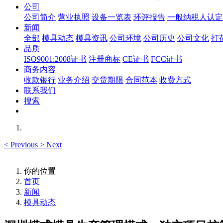
公司
公司简介
营业执照
设备一览表
环评报告
一般纳税人认定
新闻
全部
模具动态
模具资讯
公司环境
公司历史
公司文化
打
品质
ISO9001:2008证书
注册商标
CE证书
FCC证书
商务内容
收款银行
业务介绍
交货期限
合同范本
收费方式
联系我们
搜索
<
Previous
>
Next
你的位置
首页
新闻
模具动态