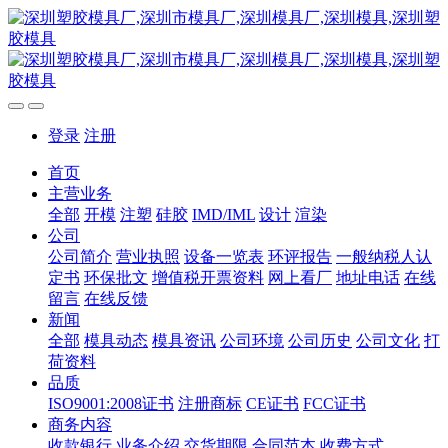
登录
注册
首页
主营业务
全部
开模
注塑
硅胶
IMD/IML
设计
渲染
公司
公司简介
营业执照
设备一览表
环评报告
一般纳税人认
定书
环保批文
增值税开票资料
网上看厂
地址电话
在线
留言
在线反馈
新闻
全部
模具动态
模具资讯
公司环境
公司历史
公司文化
打
荷资料
品质
ISO9001:2008证书
注册商标
CE证书
FCC证书
商务内容
收款银行
业务介绍
交货期限
合同范本
收费方式