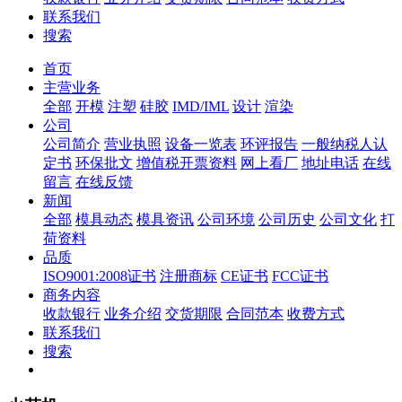
联系我们
搜索
首页
主营业务
全部
开模
注塑
硅胶
IMD/IML
设计
渲染
公司
公司简介
营业执照
设备一览表
环评报告
一般纳税人认
定书
环保批文
增值税开票资料
网上看厂
地址电话
在线
留言
在线反馈
新闻
全部
模具动态
模具资讯
公司环境
公司历史
公司文化
打
荷资料
品质
ISO9001:2008证书
注册商标
CE证书
FCC证书
商务内容
收款银行
业务介绍
交货期限
合同范本
收费方式
联系我们
搜索