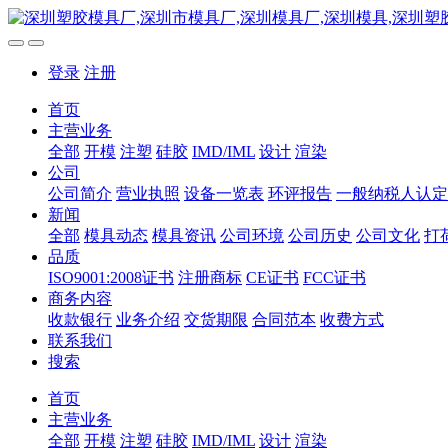
登录
注册
首页
主营业务
全部
开模
注塑
硅胶
IMD/IML
设计
渲染
公司
公司简介
营业执照
设备一览表
环评报告
一般纳税人认定
新闻
全部
模具动态
模具资讯
公司环境
公司历史
公司文化
打
品质
ISO9001:2008证书
注册商标
CE证书
FCC证书
商务内容
收款银行
业务介绍
交货期限
合同范本
收费方式
联系我们
搜索
首页
主营业务
全部
开模
注塑
硅胶
IMD/IML
设计
渲染